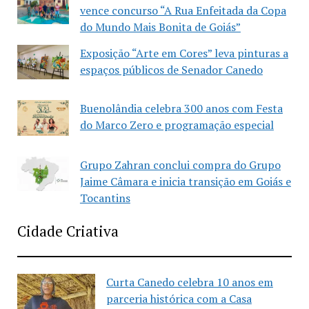
vence concurso “A Rua Enfeitada da Copa
do Mundo Mais Bonita de Goiás”
Exposição “Arte em Cores” leva pinturas a
espaços públicos de Senador Canedo
Buenolândia celebra 300 anos com Festa
do Marco Zero e programação especial
Grupo Zahran conclui compra do Grupo
Jaime Câmara e inicia transição em Goiás e
Tocantins
Cidade Criativa
Curta Canedo celebra 10 anos em
parceria histórica com a Casa