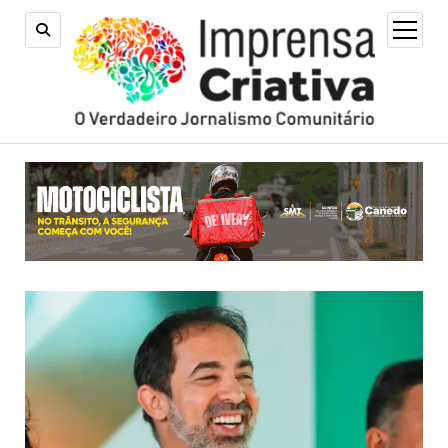
open
menu