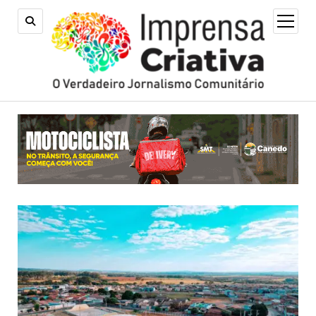
open
menu