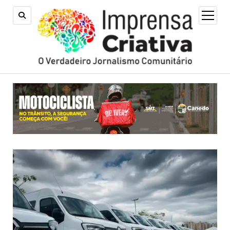
open
menu