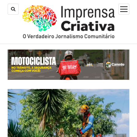
open
menu