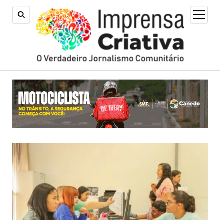
open
menu