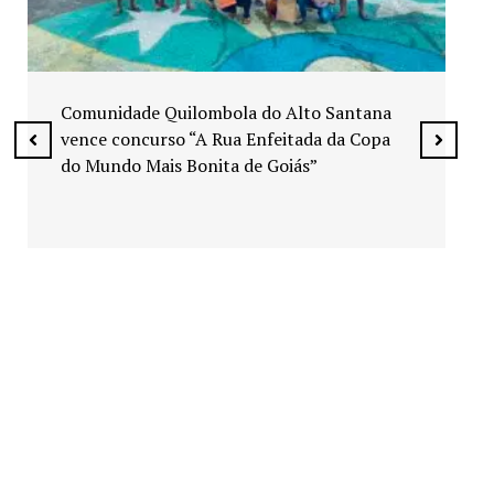
Exposição “Arte em Cores” leva pinturas a
espaços públicos de Senador Canedo