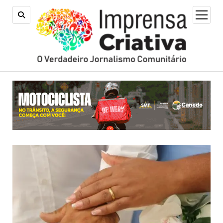
open
menu