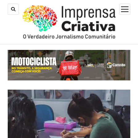
open
menu