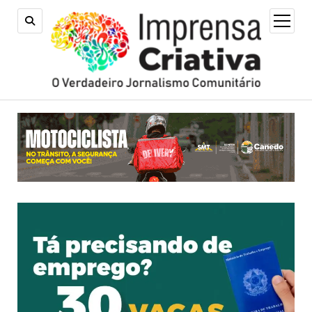
open
menu