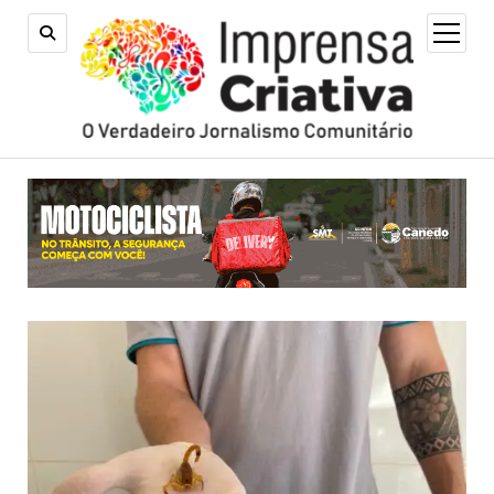
open
menu