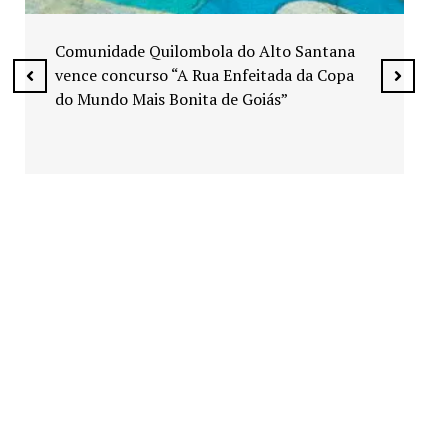
Exposição “Arte em Cores” leva pinturas a
espaços públicos de Senador Canedo