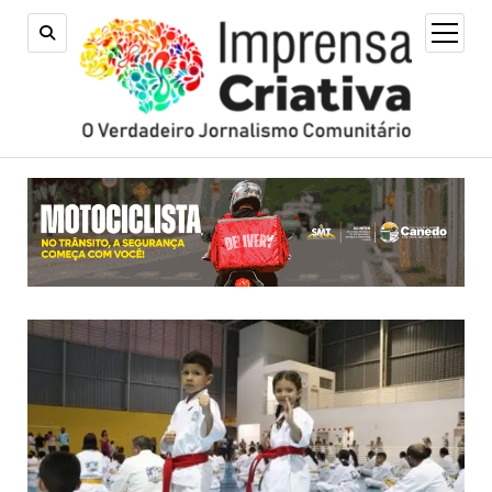
open
menu