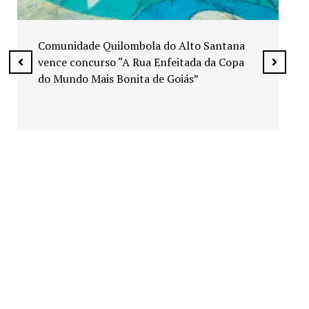
Exposição “Arte em Cores” leva pinturas a
espaços públicos de Senador Canedo