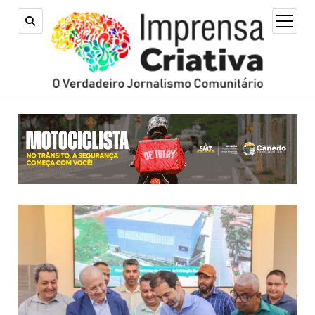
open
menu