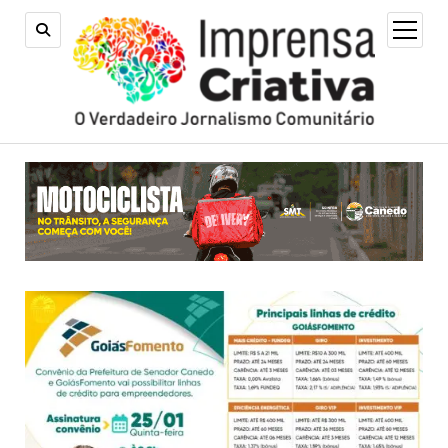
open
menu