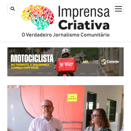
open
menu