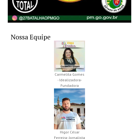
Nossa Equipe
Carmelita Gomes
- Idealizadora-
Fundadora
Higor César
Ferreira- Jornalista