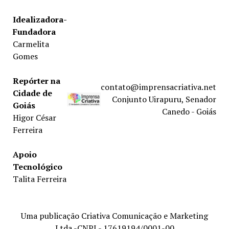
Idealizadora-
Fundadora
Carmelita
Gomes
Repórter na
contato@imprensacriativa.net
Cidade de
Conjunto Uirapuru, Senador
Goiás
Canedo - Goiás
Higor César
Ferreira
Apoio
Tecnológico
Talita Ferreira
Uma publicação Criativa Comunicação e Marketing
Ltda -CNPJ - 17619194/0001-00