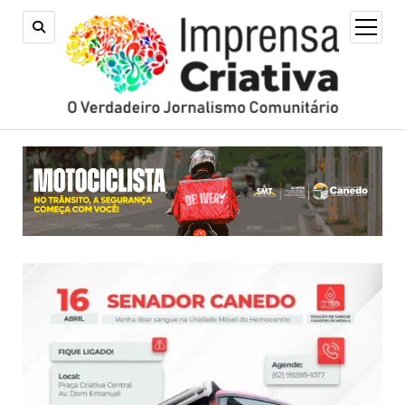
open
menu