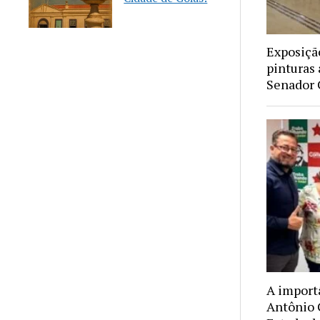
Exposiçã
pinturas 
Senador
A import
Antônio