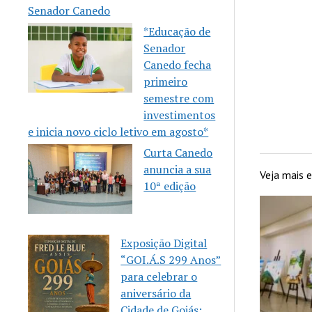
Senador Canedo
*Educação de
Senador
Canedo fecha
primeiro
semestre com
investimentos
e inicia novo ciclo letivo em agosto*
Curta Canedo
anuncia a sua
Veja mais
10ª edição
Exposição Digital
“GOI.Á.S 299 Anos”
para celebrar o
aniversário da
Cidade de Goiás: