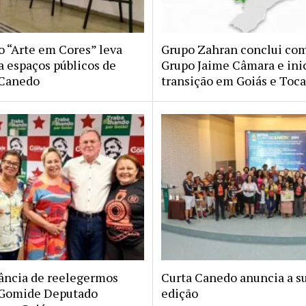
o “Arte em Cores” leva
Grupo Zahran conclui co
a espaços públicos de
Grupo Jaime Câmara e ini
 Canedo
transição em Goiás e Toc
ância de reelegermos
Curta Canedo anuncia a s
 Gomide Deputado
edição