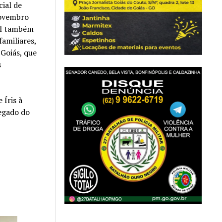
cial de
 novembro
al também
familiares,
 Goiás, que
s
 Íris à
legado do