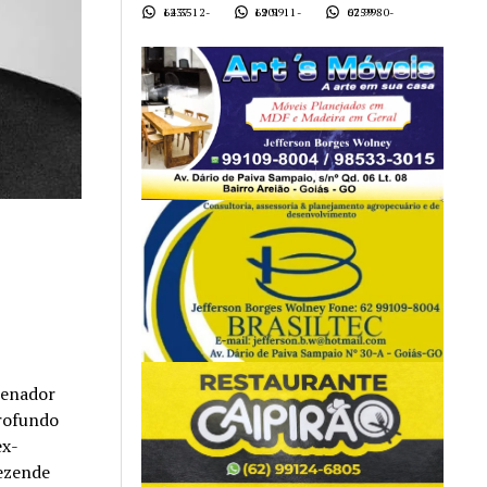
62 3512-1437
62 9911-1901
62 9980-0759
Senador
rofundo
ex-
Rezende