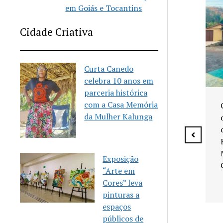
em Goiás e Tocantins
Cidade Criativa
Curta Canedo
celebra 10 anos em
parceria histórica
Senador Canedo anuncia
com a Casa Memória
vagas para aulas gratuitas
da Mulher Kalunga
de Karatê
Exposição
“Arte em
 celebra 10
Cores” leva
eria
pinturas a
m a Casa
espaços
Mulher
públicos de