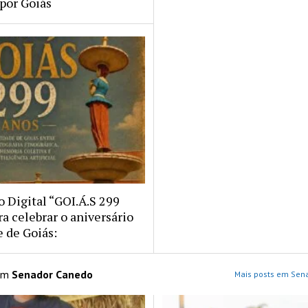
 por Goiás
o Digital “GOI.Á.S 299
a celebrar o aniversário
e de Goiás:
 em
Senador Canedo
Mais posts em Sen