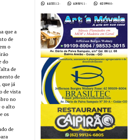
62 3512-1437
62 9911-1901
62 9980-0759
a que a
nto de
õem o
irão
e do
falta de
mento de
 que já
 de vista
mbro no
 o alto
e os
ndo de
para