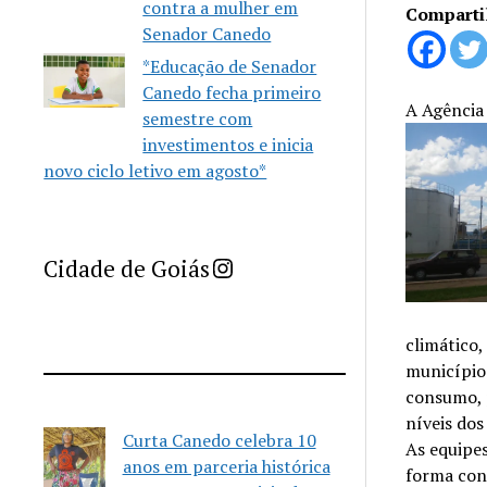
contra a mulher em
Comparti
Senador Canedo
*Educação de Senador
Canedo fecha primeiro
A Agência
semestre com
investimentos e inicia
novo ciclo letivo em agosto*
Imprensa Criativa da Cidade de Goiás
Cidade de Goiás
climático,
município.
consumo, 
níveis dos
Curta Canedo celebra 10
As equipes
anos em parceria histórica
forma con