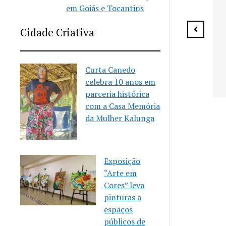
vagas para aulas gratuitas
em Goiás e Tocantins
de Karatê
Cidade Criativa
Curta Canedo
 celebra 10
celebra 10 anos em
eria
parceria histórica
m a Casa
com a Casa Memória
Mulher
da Mulher Kalunga
Exposição
“Arte em
Cores” leva
pinturas a
espaços
públicos de