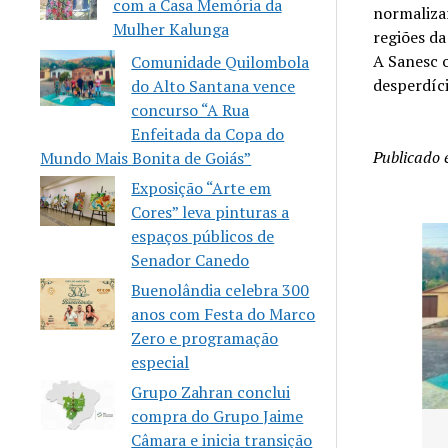
com a Casa Memória da
normalizar
Mulher Kalunga
regiões d
A Sanesc 
Comunidade Quilombola
desperdíci
do Alto Santana vence
concurso “A Rua
Enfeitada da Copa do
Publicado
Mundo Mais Bonita de Goiás”
Exposição “Arte em
Cores” leva pinturas a
espaços públicos de
Senador Canedo
Buenolândia celebra 300
anos com Festa do Marco
Zero e programação
especial
Grupo Zahran conclui
compra do Grupo Jaime
Senador Canedo anuncia
Câmara e inicia transição