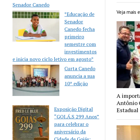
Senador Canedo
Veja mais
*Educação de
Senador
Canedo fecha
primeiro
semestre com
investimentos
e inicia novo ciclo letivo em agosto*
Curta Canedo
anuncia a sua
10ª edição
A import
Antônio
Exposição Digital
Estadual
“GOI.Á.S 299 Anos”
para celebrar o
aniversário da
Cidade de Goiás: