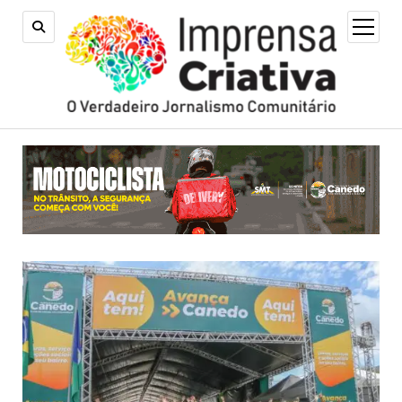
open
menu