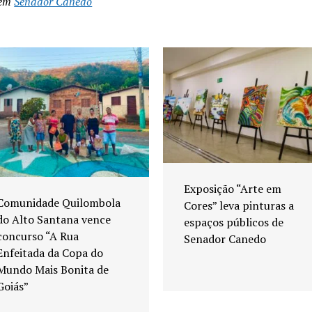
 em
Senador Canedo
Exposição “Arte em
Comunidade Quilombola
Cores” leva pinturas a
do Alto Santana vence
espaços públicos de
concurso “A Rua
Senador Canedo
Enfeitada da Copa do
Mundo Mais Bonita de
Goiás”