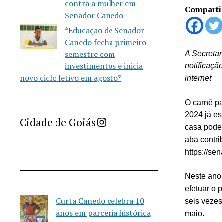
contra a mulher em
Comparti
Senador Canedo
*Educação de Senador
Canedo fecha primeiro
semestre com
A Secretar
investimentos e inicia
notificaçã
novo ciclo letivo em agosto*
internet
O carnê pa
2024 já e
Imprensa Criativa da Cidade de Goiás
Cidade de Goiás
casa pode c
aba contri
https://se
Neste ano,
efetuar o
Curta Canedo celebra 10
seis vezes
anos em parceria histórica
maio.