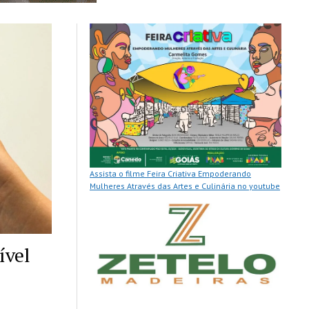
Assista o filme Feira Criativa Empoderando
Mulheres Através das Artes e Culinária no youtube
ível