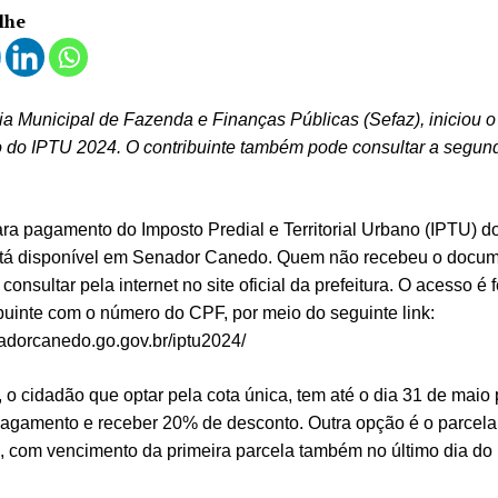
lhe
ia Municipal de Fazenda e Finanças Públicas (Sefaz), iniciou o
o do IPTU 2024. O contribuinte também pode consultar a segund
ra pagamento do Imposto Predial e Territorial Urbano (IPTU) d
stá disponível em Senador Canedo. Quem não recebeu o docu
onsultar pela internet no site oficial da prefeitura. O acesso é f
buinte com o número do CPF, por meio do seguinte link:
nadorcanedo.go.gov.br/iptu2024/
 o cidadão que optar pela cota única, tem até o dia 31 de maio
 pagamento e receber 20% de desconto. Outra opção é o parce
, com vencimento da primeira parcela também no último dia do