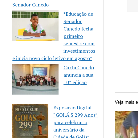
eria
Senador Canedo
m a Casa
*Educação de
Mulher
Senador
Canedo fecha
primeiro
semestre com
investimentos
e inicia novo ciclo letivo em agosto*
Curta Canedo
anuncia a sua
10ª edição
Veja mais
Exposição Digital
“GOI.Á.S 299 Anos”
para celebrar o
aniversário da
Cidade de Goiás: