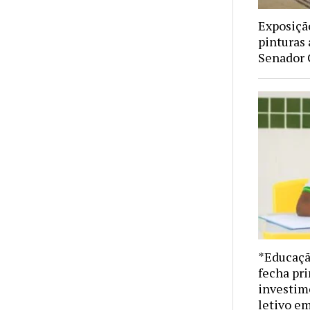
Exposiçã
pinturas 
Senador
*Educaçã
fecha pr
investime
letivo e