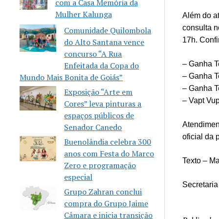
com a Casa Memória da
Mulher Kalunga
Além do a
consulta n
Comunidade Quilombola
17h. Confi
do Alto Santana vence
concurso “A Rua
– Ganha T
Enfeitada da Copa do
– Ganha T
Mundo Mais Bonita de Goiás”
– Ganha T
Exposição “Arte em
– Vapt Vu
Cores” leva pinturas a
espaços públicos de
Atendiment
Senador Canedo
oficial da 
Buenolândia celebra 300
anos com Festa do Marco
Texto – M
Zero e programação
especial
Secretari
Grupo Zahran conclui
compra do Grupo Jaime
Câmara e inicia transição