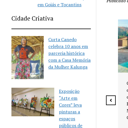
Publicado
em Goiás e Tocantins
Cidade Criativa
Curta Canedo
celebra 10 anos em
parceria histórica
com a Casa Memória
da Mulher Kalunga
Senador Canedo anuncia
vagas para aulas gratuitas
de Karatê
Exposição
“Arte em
Cores” leva
pinturas a
espaços
 celebra 10
públicos de