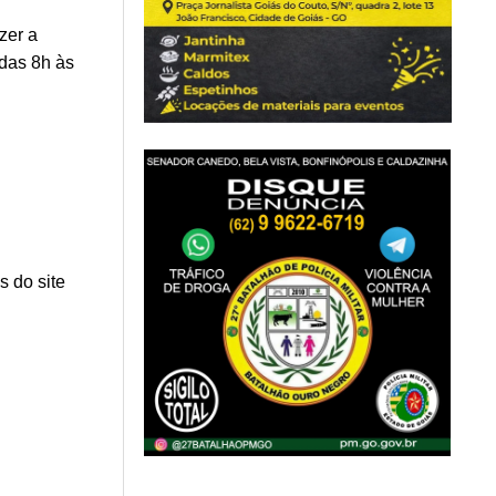
zer a
 das 8h às
s do site