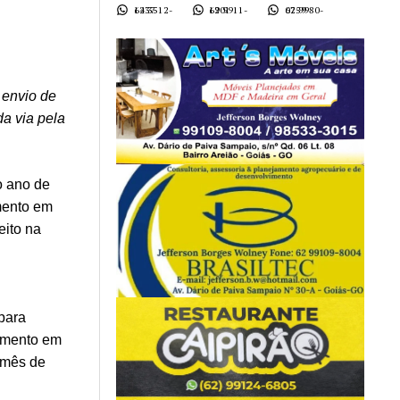
62 3512-1437
62 9911-1901
62 9980-0759
 envio de
a via pela
o ano de
mento em
eito na
 para
lamento em
 mês de