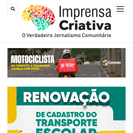
open
menu