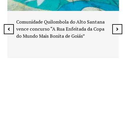
Exposição “Arte em Cores” leva pinturas a
espaços públicos de Senador Canedo