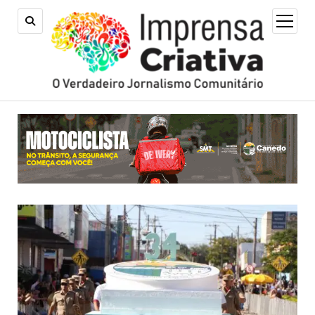
open
menu