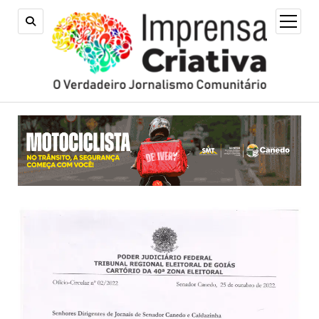
open
menu