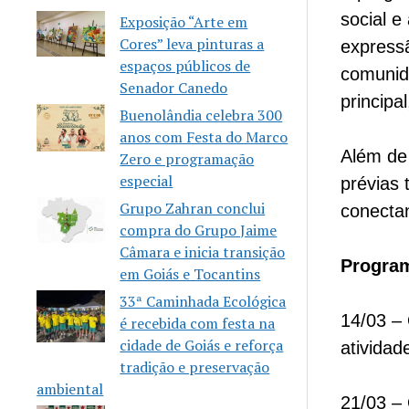
social e
Exposição “Arte em
Cores” leva pinturas a
expressã
espaços públicos de
comunid
Senador Canedo
principa
Buenolândia celebra 300
anos com Festa do Marco
Além de 
Zero e programação
especial
prévias 
Grupo Zahran conclui
conectan
compra do Grupo Jaime
Câmara e inicia transição
Program
em Goiás e Tocantins
33ª Caminhada Ecológica
14/03 –
é recebida com festa na
cidade de Goiás e reforça
atividad
tradição e preservação
ambiental
21/03 –