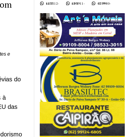
 com
62 3512-1437
62 9911-1901
62 9980-0759
tes e
évias do
s à
EU das
edorismo