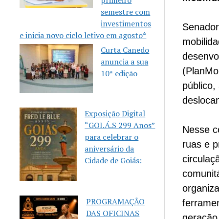
primeiro
semestre com
investimentos
Senador
e inicia novo ciclo letivo em agosto*
mobilida
Curta Canedo
desenvo
anuncia a sua
(PlanMo
10ª edição
público,
desloca
Exposição Digital
“GOI.Á.S 299 Anos”
Nesse co
para celebrar o
ruas e p
aniversário da
circulaç
Cidade de Goiás:
comunitá
organiza
PROGRAMAÇÃO
ferrame
DAS OFICINAS
geração 