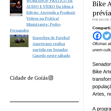
WORKSHOP PRÁTICO DE
Bike 
ÁUDIO E VÍDEO Da Ideia à
prévia
Edição: Aprenda a Produzir
Vídeos na Prática!
POR HIGOR 
Ministrante: Pedro
Comparti
Fernandes
Superliga de Futebol
Americano realiza
Oficinas 
partida em Senador
unem cult
Canedo neste sábado
Senador 
Bike Art
Imprensa Criativa da Cidade de Goiás
Cidade de Goiás
transfor
populaç
Artes, n
A progra