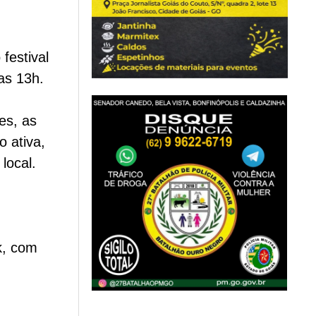
festival
das 13h.
es, as
o ativa,
local.
k, com