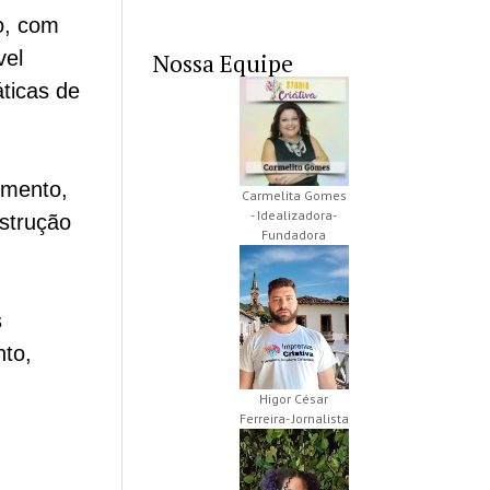
o, com
vel
Nossa Equipe
ticas de
imento,
Carmelita Gomes
- Idealizadora-
strução
Fundadora
s
nto,
Higor César
Ferreira- Jornalista