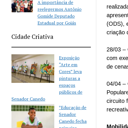
A importância de
realiza
reelegermos Antônio
apresen
Gomide Deputado
Estadual por Goiás
(ODS), e
criação 
Cidade Criativa
28/03 – 
Exposição
com exer
“Arte em
de cena
Cores” leva
pinturas a
04/04 – 
espaços
públicos de
Popular
Senador Canedo
circuito
*Educação de
recreativ
Senador
Canedo fecha
Mobilid