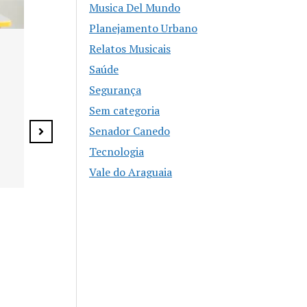
Musica Del Mundo
Planejamento Urbano
Relatos Musicais
Superliga de
Saúde
Americano re
em Senador 
Segurança
sábado
Sem categoria
Senador Canedo
Tecnologia
Vale do Araguaia
WORKSHOP PRÁTICO DE
ÁUDIO E VÍDEO Da Ideia
à Edição: Aprenda a
Produzir Vídeos na
Prática! Ministrante:
Pedro Fernandes