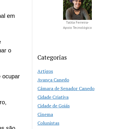
nal em
Talita Ferreira-
Apoio Tecnológico
e
nar o
Categorias
Artigos
e ocupar
Avança Canedo
e
Câmara de Senador Canedo
Cidade Criativa
ro,
Cidade de Goiás
o
Cinema
,
Colunistas
es são