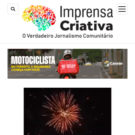
open
menu