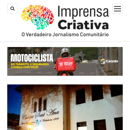
open
menu