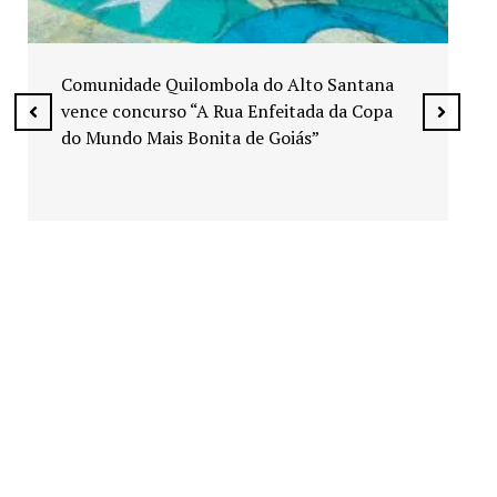
Exposição “Arte em Cores” leva pinturas a
espaços públicos de Senador Canedo