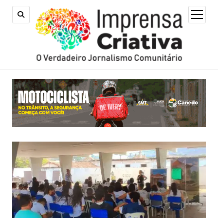
open
menu