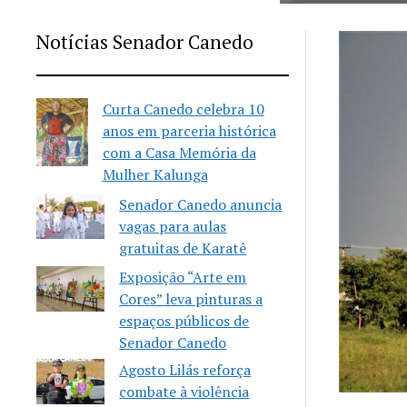
Notícias Senador Canedo
Curta Canedo celebra 10
anos em parceria histórica
com a Casa Memória da
Mulher Kalunga
Senador Canedo anuncia
vagas para aulas
gratuitas de Karatê
Exposição “Arte em
Cores” leva pinturas a
espaços públicos de
Senador Canedo
Agosto Lilás reforça
combate à violência