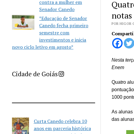
contra a mulher em
Quatr
Senador Canedo
notas
*Educação de Senador
POR HIGOR C
Canedo fecha primeiro
semestre com
Comparti
investimentos e inicia
novo ciclo letivo em agosto*
Nesta terç
Enem
Imprensa Criativa da Cidade de Goiás
Cidade de Goiás
Quatro alu
pontuação
1000 ponto
As alunas 
das alunas
Curta Canedo celebra 10
anos em parceria histórica