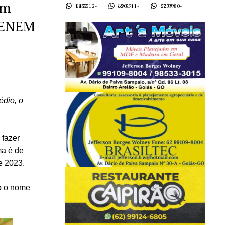
am
62 3512-1437
62 9911-1901
62 9980-0759
o ENEM
édio, o
 fazer
ma é de
e 2023.
o o nome