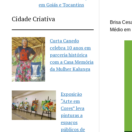
em Goiás e Tocantins
Cidade Criativa
Brisa Cesa
Médio em 
Curta Canedo
celebra 10 anos em
parceria histórica
com a Casa Memória
da Mulher Kalunga
Exposição
“Arte em
Cores” leva
pinturas a
espaços
públicos de