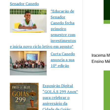
Senador Canedo
*Educação de
Senador
Canedo fecha
primeiro
semestre com
investimentos
e inicia novo ciclo letivo em agosto*
Curta Canedo
Iracema M
anuncia a sua
Ensino Mé
10ª edição
Exposição Digital
“GOI.Á.S 299 Anos”
para celebrar o
aniversário da
Cidade de Goiás: