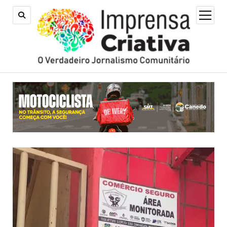
open
menu