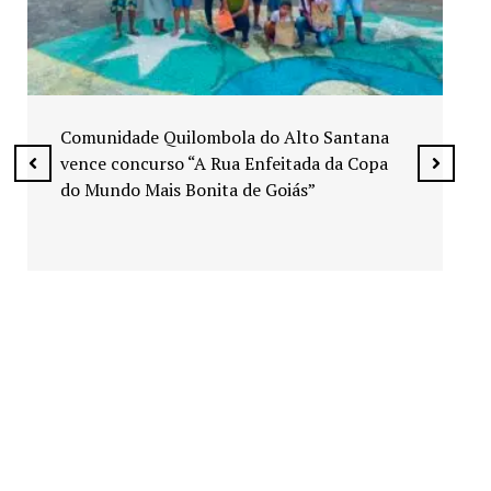
Exposição “Arte em Cores” leva pinturas a
espaços públicos de Senador Canedo