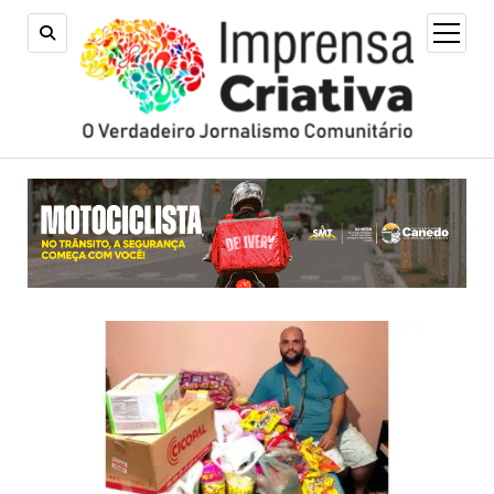
open
menu