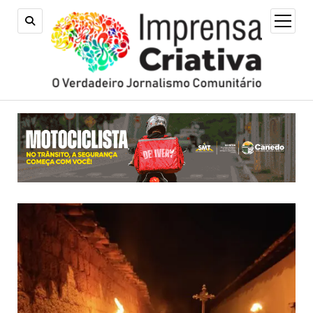
open
menu