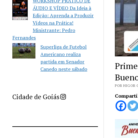
WORKSHOP PRÁTICO DE
ÁUDIO E VÍDEO Da Ideia à
Edição: Aprenda a Produzir
Vídeos na Prática!
Ministrante: Pedro
Fernandes
Superliga de Futebol
Americano realiza
partida em Senador
Primei
Canedo neste sábado
Bueno
POR HIGOR C
Imprensa Criativa da Cidade de Goiás
Cidade de Goiás
Comparti