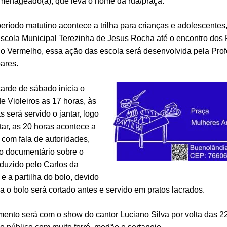
omenageado(a), que leva o nome da rua/praça.
eríodo matutino acontece a trilha para crianças e adolescentes
scola Municipal Terezinha de Jesus Rocha até o encontro dos 
io Vermelho, essa ação das escola será desenvolvida pela Pro
ares.
tarde de sábado inicia o
e Violeiros as 17 horas, às
s será servido o jantar, logo
tar, as 20 horas acontece a
 com fala de autoridades,
do documentário sobre o
roduzido pelo Carlos da
e a partilha do bolo, devido
 o bolo será cortado antes e servido em pratos lacrados.
ento será com o show do cantor Luciano Silva por volta das 22