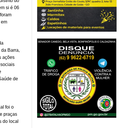
istrito do
em si é 06
 foram
, em
da
 da Barra,
s ações
 sociais
e
 Saúde de
l foi o
 e praças
 do local