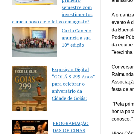
primeiro
animando o
semestre com
investimentos
A organiz
e inicia novo ciclo letivo em agosto*
evento é 
Curta Canedo
da Bueno
anuncia a sua
Poder Púb
10ª edição
da equipe
Terezinha
Conversa
Exposição Digital
Raimunda 
“GOI.Á.S 299 Anos”
Associaçã
para celebrar o
festa de a
aniversário da
Cidade de Goiás:
‘’Pela pri
honra para
conosco.’
PROGRAMAÇÃO
DAS OFICINAS
Higor Césa