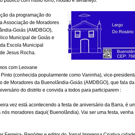
 público com muito forró, modão e sertanejo.
ação da programação do
da Associação de Moradores
lândia-Goiás (AMDBGO),
lico Municipal de Goiás e
 da Escola Municipal
 de Jesus Rocha.
mos com Leovane
Pinto (conhecida popularmente como Vaninha), vice-president
o de Moradores da Buenolândia-Goiás (AMDBGO), que fala da 
niversário do distrito e convida a todos para participarem :
meira vez está acontecendo a festa de aniversário da Barra, é 
 nós moradores daqui( Buenolândia). Vai ser uma festa, venha p
’
r Ferreira- Repórter e editor do Jornal Imprensa Criativa cida