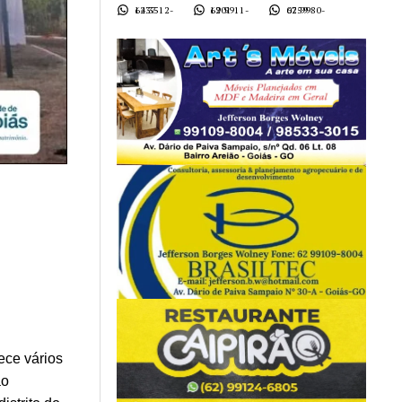
62 3512-1437
62 9911-1901
62 9980-0759
ece vários
ao