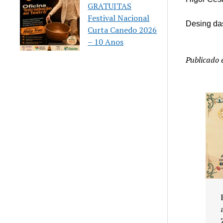
GRATUITAS
Festival Nacional
Desing da
Curta Canedo 2026
– 10 Anos
Publicado
rte em
Agosto Lilás reforça
inturas a
combate à violência
icos de
contra a mulher em