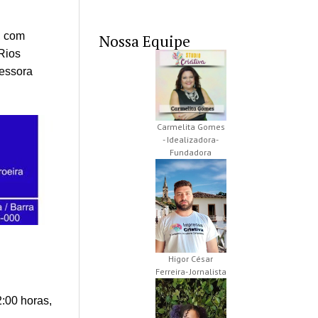
, com
Nossa Equipe
Rios
fessora
Carmelita Gomes
- Idealizadora-
Fundadora
Higor César
Ferreira- Jornalista
:00 horas,