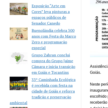
Exposição “Arte em
Cores” leva pinturas a
espaços públicos de
Senador Canedo
Buenolândia celebra 300
anos com Festa do Marco
Zero e programação
especial
Grupo Zahran conclui
compra do Grupo Jaime
Câmara e inicia transição
Assistênci
em Goiás e Tocantins
Goiás.
33ª Caminhada Ecológica
Neste perí
é recebida com festa na
inaugurand
cidade de Goiás e reforça
tradição e preservação
escolhido 
ambiental
receberão