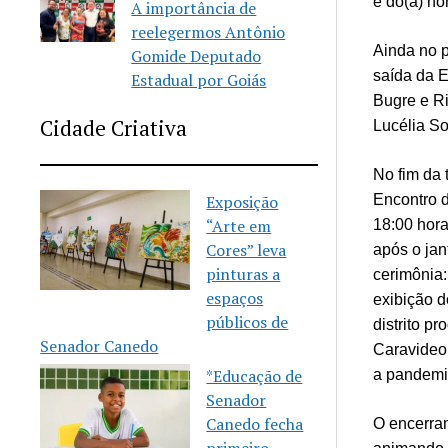
e do(a) h
A importância de
reelegermos Antônio
Ainda no p
Gomide Deputado
saída da E
Estadual por Goiás
Bugre e R
Cidade Criativa
Lucélia So
No fim da 
Exposição
Encontro d
“Arte em
18:00 hora
Cores” leva
após o jan
pinturas a
cerimônia:
espaços
exibição 
públicos de
distrito p
Senador Canedo
Caravideo 
*Educação de
a pandemia
Senador
Canedo fecha
O encerram