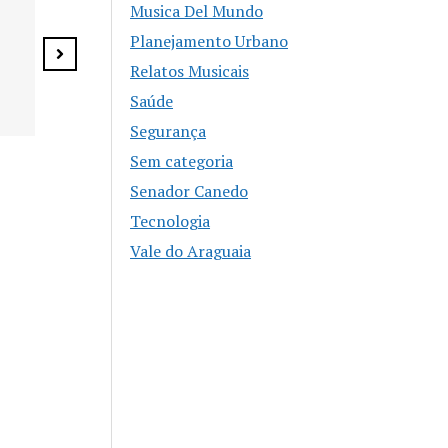
Musica Del Mundo
sábado
Planejamento Urbano
Relatos Musicais
Saúde
Segurança
WORKSHOP PRÁTICO DE
Sem categoria
ÁUDIO E VÍDEO Da Ideia
Senador Canedo
à Edição: Aprenda a
Produzir Vídeos na
Tecnologia
Prática! Ministrante:
Vale do Araguaia
Pedro Fernandes