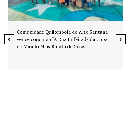
Exposição “Arte em Cores” leva pinturas a
espaços públicos de Senador Canedo