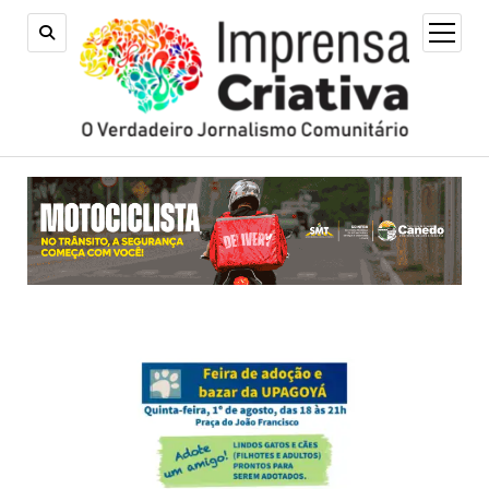
open
menu