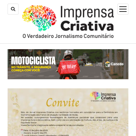
open
menu