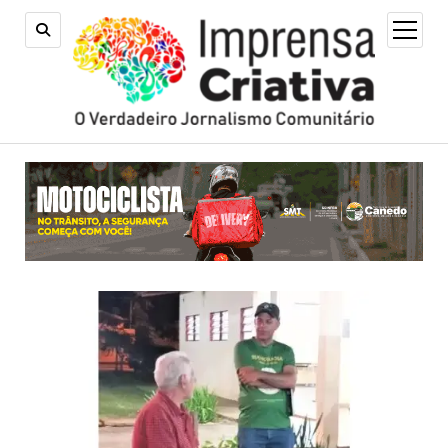
open
menu