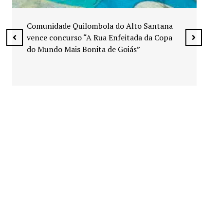
Exposição “Arte em Cores” leva pinturas a
espaços públicos de Senador Canedo