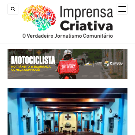
open
menu