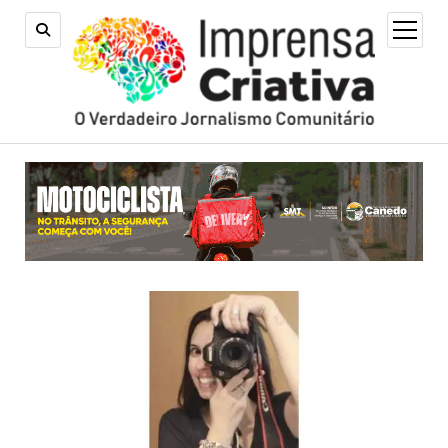
open
menu