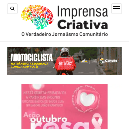
open
menu