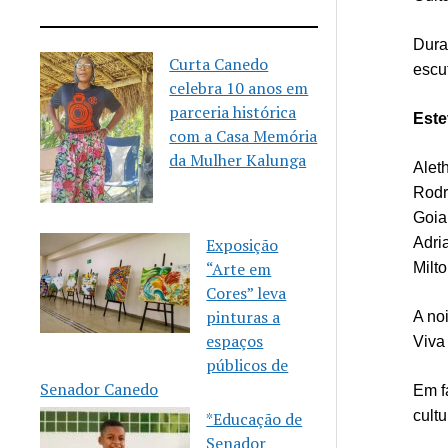
Dura
Curta Canedo
escu
celebra 10 anos em
parceria histórica
Este
com a Casa Memória
da Mulher Kalunga
Alet
Rodr
Goia
Exposição
Adri
“Arte em
Milt
Cores” leva
pinturas a
A no
espaços
Viva
públicos de
Senador Canedo
Em f
cult
*Educação de
Senador