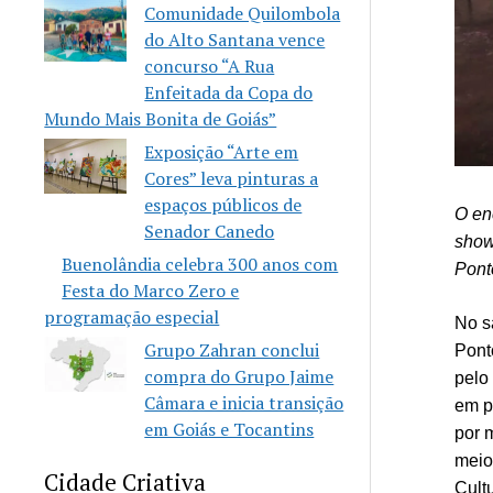
Comunidade Quilombola
do Alto Santana vence
concurso “A Rua
Enfeitada da Copa do
Mundo Mais Bonita de Goiás”
Exposição “Arte em
Cores” leva pinturas a
espaços públicos de
O en
Senador Canedo
show
Buenolândia celebra 300 anos com
Pont
Festa do Marco Zero e
programação especial
No s
Grupo Zahran conclui
Pont
compra do Grupo Jaime
pelo
Câmara e inicia transição
em p
em Goiás e Tocantins
por 
meio
Cidade Criativa
Cult