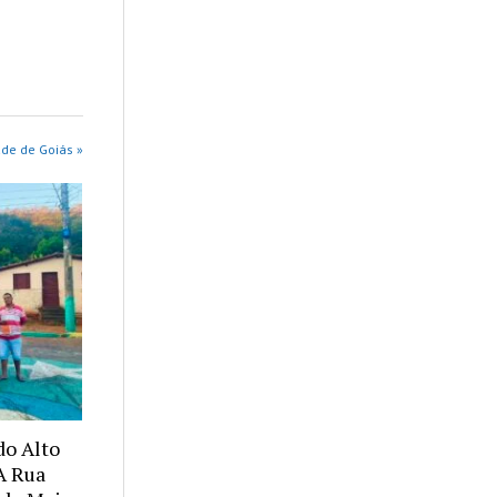
de de Goiás »
o Alto
A Rua