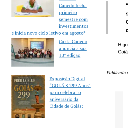
Canedo fecha
primeiro
semestre com
investimentos
e inicia novo ciclo letivo em agosto*
Curta Canedo
Higo
anuncia a sua
Goiá
10ª edição
Publicado
Exposição Digital
“GOI.Á.S 299 Anos”
para celebrar o
aniversário da
Senador Canedo anuncia
Cidade de Goiás:
vagas para aulas gratuitas
de Karatê