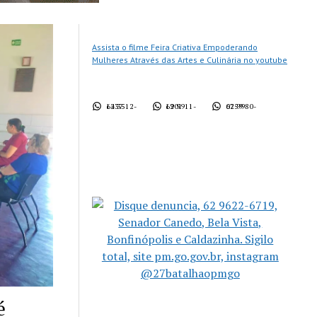
Assista o filme Feira Criativa Empoderando
Mulheres Através das Artes e Culinária no youtube
62 3512-1437
62 9911-1901
62 9980-0759
é