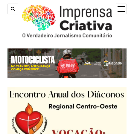
open
menu