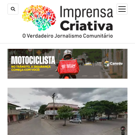
open
menu