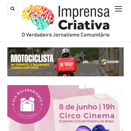
open
menu