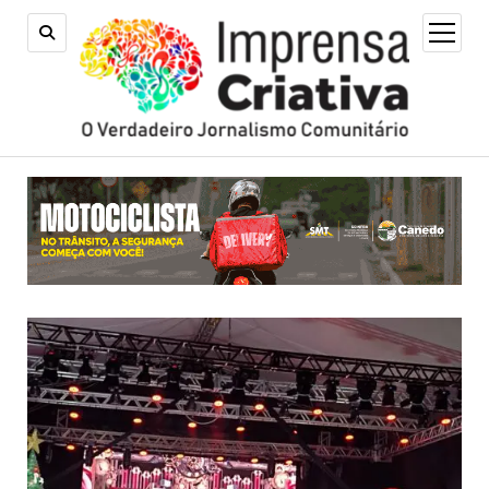
open
menu