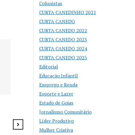
Colunistas
CURTA CANEDINHO 2021
CURTA CANEDO
CURTA CANEDO 2022
CURTA CANEDO 2023
CURTA CANEDO 2024
Agosto Lilás reforça
Buenolândia 
combate à violência
anos com Fe
CURTA CANEDO 2025
contra a mulher em
Zero e prog
Editorial
Senador Canedo
especial
Educação Infantil
Emprego e Renda
Esporte e Lazer
Estado de Goias
Jornalismo Comunitário
Líder Produtivo
Mulher Criativa