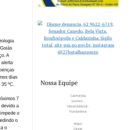
rologia
 Goiás
ço. A
alerta
doenças
imos dias
Nossa Equipe
 35 ºC.
Carmelita
róximos 7
Gomes -
, devido a
Idealizadora-
Fundadora
 impede o
pedindo o
Higor
ca o
César