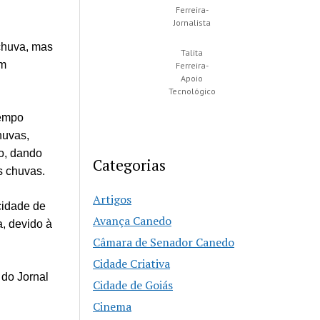
Ferreira-
Jornalista
 chuva, mas
Talita
em
Ferreira-
Apoio
Tecnológico
tempo
huvas,
o, dando
Categorias
as chuvas.
Artigos
cidade de
Avança Canedo
, devido à
Câmara de Senador Canedo
Cidade Criativa
 do Jornal
Cidade de Goiás
Cinema