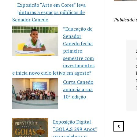
Exposição “Arte em Cores” leva
pinturas a espaços públicos de
Senador Canedo
Publicado
*Educação de
Senador
Canedo fecha
primeiro
 celebra 10
Senador Canedo anuncia
semestre com
eria
vagas para aulas gratuitas
investimentos
m a Casa
de Karatê
e inicia novo ciclo letivo em agosto*
Mulher
Curta Canedo
anuncia a sua
10ª edição
Exposição Digital
“GOI.Á.S 299 Anos”
para celebrar o