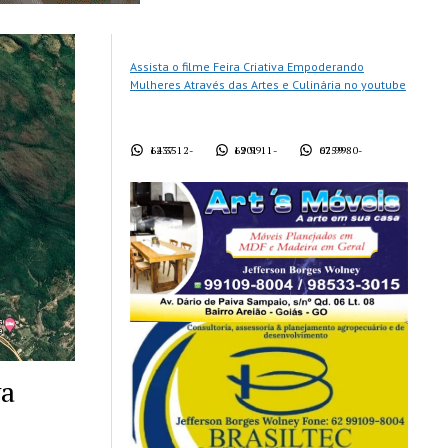
Assista o filme Feira Criativa Empoderando
Mulheres Através das Artes e Culinária no youtube
62 3512-1437
62 9911-1901
62 9980-0759
va