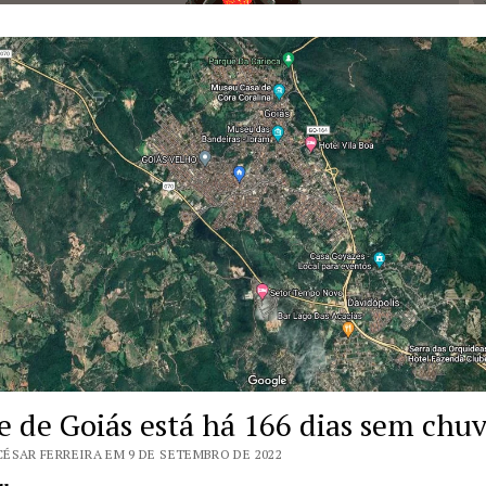
e de Goiás está há 166 dias sem chu
CÉSAR FERREIRA EM 9 DE SETEMBRO DE 2022