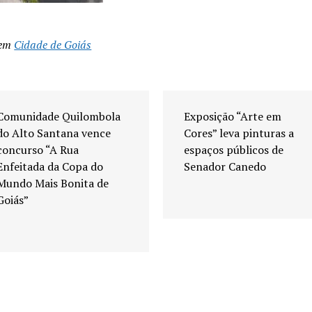
 em
Cidade de Goiás
Comunidade Quilombola
Exposição “Arte em
do Alto Santana vence
Cores” leva pinturas a
concurso “A Rua
espaços públicos de
Enfeitada da Copa do
Senador Canedo
Mundo Mais Bonita de
Goiás”