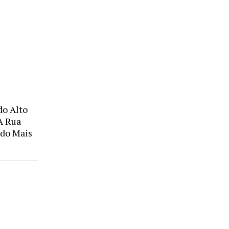
o Alto
A Rua
ndo Mais