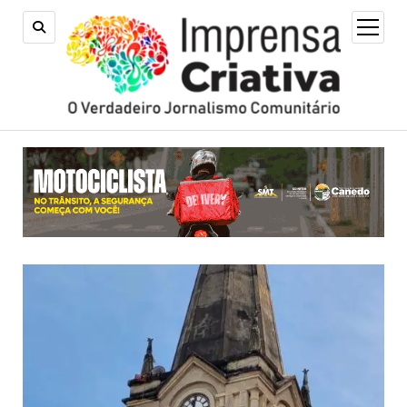
open
menu