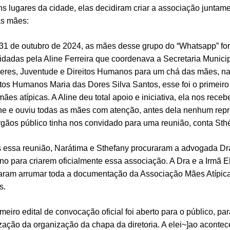
ns lugares da cidade, elas decidiram criar a associação juntam
as mães:
31 de outubro de 2024, as mães desse grupo do “Whatsapp” fo
idadas pela Aline Ferreira que coordenava a Secretaria Munici
eres, Juventude e Direitos Humanos para um chá das mães, n
itos Humanos Maria das Dores Silva Santos, esse foi o primeiro
mães atípicas. A Aline deu total apoio e iniciativa, ela nos rec
he e ouviu todas as mães com atenção, antes dela nenhum rep
rgãos público tinha nos convidado para uma reunião, conta Sth
 essa reunião, Narátima e Sthefany procuraram a advogada Dr
no para criarem oficialmente essa associação. A Dra e a Irmã E
aram arrumar toda a documentação da Associação Mães Atípic
s.
meiro edital de convocação oficial foi aberto para o público, pa
ização da organização da chapa da diretoria. A elei~]ao aconte