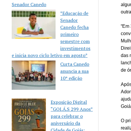
Senador Canedo
algu
outr
*Educação de
Senador
“Em 
Canedo fecha
primeiro
conv
semestre com
Mulh
investimentos
Dire
e inicia novo ciclo letivo em agosto*
das 
lanc
Curta Canedo
de ó
anuncia a sua
10ª edição
Após
Ador
ajud
Exposição Digital
Goiá
“GOI.Á.S 299 Anos”
para celebrar o
O pri
aniversário da
real
Cidade de Goiás: