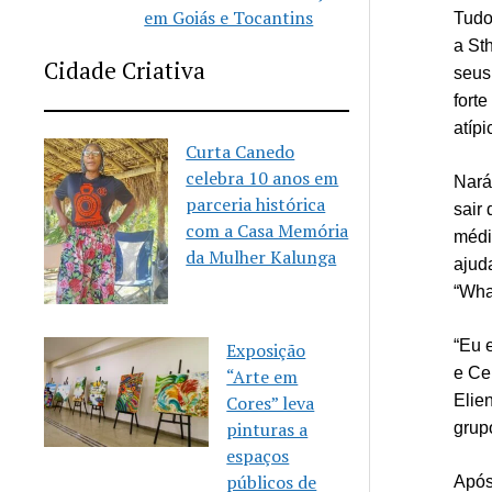
em Goiás e Tocantins
Tudo
a St
Cidade Criativa
seus
forte
atíp
Curta Canedo
celebra 10 anos em
Narát
parceria histórica
sair
com a Casa Memória
médi
da Mulher Kalunga
ajud
“Wha
“Eu 
Exposição
e Ce
“Arte em
Cores” leva
Elie
pinturas a
grup
espaços
públicos de
Após