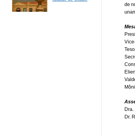
de n
unan
Mesa
Pres
Vice
Teso
Secr
Conse
Elie
Vald
Môni
Asse
Dra.
Dr. 