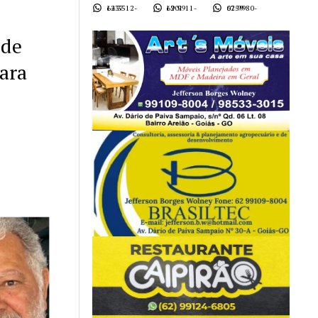
62 3512-1437
62 9911-1901
62 9980-0759
 de
para