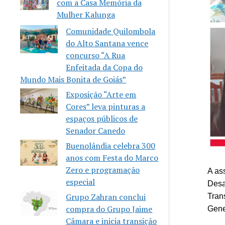
com a Casa Memória da
Mulher Kalunga
Comunidade Quilombola
do Alto Santana vence
concurso “A Rua
Enfeitada da Copa do
Mundo Mais Bonita de Goiás”
Exposição “Arte em
Cores” leva pinturas a
espaços públicos de
Senador Canedo
Buenolândia celebra 300
anos com Festa do Marco
Zero e programação
A as
especial
Desa
Grupo Zahran conclui
Tran
compra do Grupo Jaime
Gene
Câmara e inicia transição