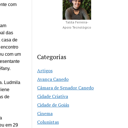
ente com
Talita Ferreira-
ram
Apoio Tecnológico
pal das
a casa de
 encontro
ebeu com um
Categorias
resentante
éfany.
Artigos
Avança Canedo
a. Ludmila
Câmara de Senador Canedo
liene
Cidade Criativa
as de
Cidade de Goiás
Cinema
ra
Colunistas
ceu em 29