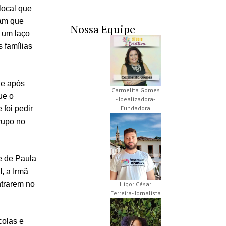
local que
ram que
Nossa Equipe
 um laço
s famílias
, e após
Carmelita Gomes
ue o
- Idealizadora-
Fundadora
 foi pedir
rupo no
e de Paula
, a Irmã
ntrarem no
Higor César
Ferreira- Jornalista
colas e