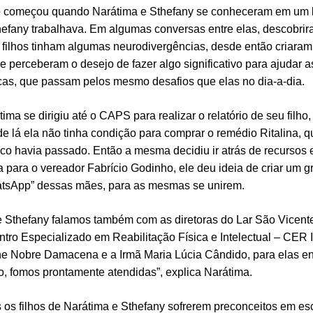
 começou quando Narátima e Sthefany se conheceram em um 
hefany trabalhava. Em algumas conversas entre elas, descobri
 filhos tinham algumas neurodivergências, desde então criaram
 e perceberam o desejo de fazer algo significativo para ajudar a
icas, que passam pelos mesmo desafios que elas no dia-a-dia.
ima se dirigiu até o CAPS para realizar o relatório de seu filho
 de lá ela não tinha condição para comprar o remédio Ritalina, q
co havia passado. Então a mesma decidiu ir atrás de recursos e
a para o vereador Fabrício Godinho, ele deu ideia de criar um g
tsApp” dessas mães, para as mesmas se unirem.
e Sthefany falamos também com as diretoras do Lar São Vicent
ntro Especializado em Reabilitação Física e Intelectual – CER II
ne Nobre Damacena e a Irmã Maria Lúcia Cândido, para elas e
o, fomos prontamente atendidas”, explica Narátima.
 os filhos de Narátima e Sthefany sofrerem preconceitos em es