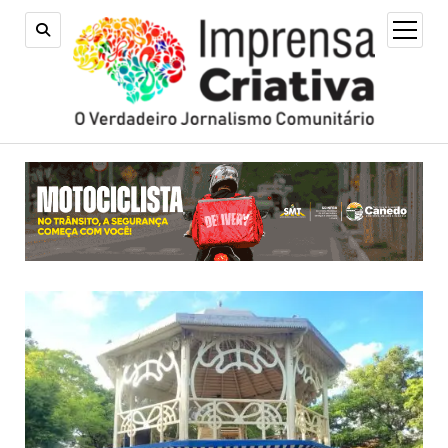
open
menu