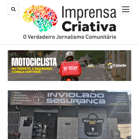
open
menu