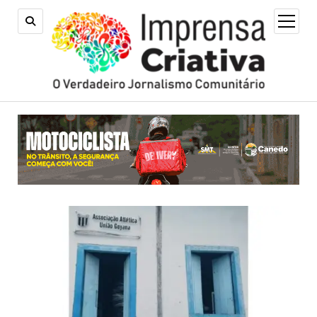
open
menu