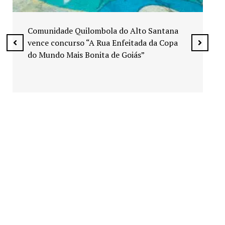
Exposição “Arte em Cores” leva pinturas a
espaços públicos de Senador Canedo