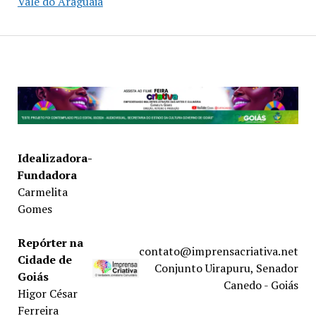
Vale do Araguaia
Idealizadora-
Fundadora
Carmelita
Gomes
Repórter na
contato@imprensacriativa.net
Cidade de
Conjunto Uirapuru, Senador
Goiás
Canedo - Goiás
Higor César
Ferreira