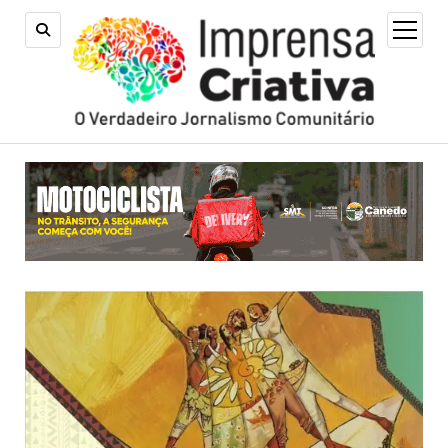
open
menu