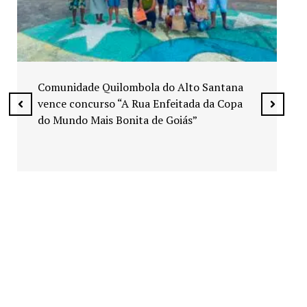
Exposição “Arte em Cores” leva pinturas a
espaços públicos de Senador Canedo