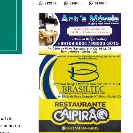
62 3512-1437
62 9911-1901
62 9980-0759
pal de
r meio da
ança