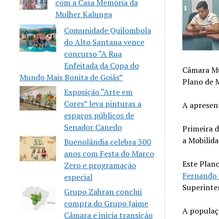
com a Casa Memória da
Mulher Kalunga
Comunidade Quilombola
do Alto Santana vence
concurso “A Rua
Enfeitada da Copa do
Câmara Mu
Mundo Mais Bonita de Goiás”
Plano de 
Exposição “Arte em
Cores” leva pinturas a
A apresen
espaços públicos de
Senador Canedo
Primeira d
a Mobilid
Buenolândia celebra 300
anos com Festa do Marco
Este Plano
Zero e programação
Fernando 
especial
Superinte
Grupo Zahran conclui
compra do Grupo Jaime
A populaçã
Câmara e inicia transição