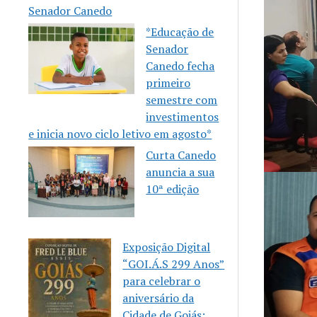
Senador Canedo
*Educação de
Senador
Canedo fecha
primeiro
semestre com
investimentos
e inicia novo ciclo letivo em agosto*
Curta Canedo
anuncia a sua
10ª edição
Exposição Digital
“GOI.Á.S 299 Anos”
para celebrar o
aniversário da
Cidade de Goiás: