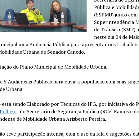
Pública e Mobilidad
(SSPMU) junto com
Superintendência M
de Trânsito (SMT), 
neste dia 04 de Mai
nicipal uma Audiência Pública para apresentar oos trabalhos
Mobilidade Urbana de Senador Canedo.
tação do Plano Municipal de Mobilidade Urbana.
e 5 Audiências Publicas para ouvir a população com suas suge
ade Urbana.
 esta sendo Elaborado por Técnicas do IFG, por iniciativa do P
Pellozo
, do Secretario de Segurança Publica @Cel.Ramos e d
ndente de Mobilidade Urbana Arisberto Pereira.
o teve participação intensa, com o uso da fala e sugestões c