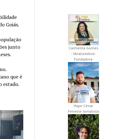
bilidade
do Goiás.
 população
ões junto
Carmelita Gomes
eses.
- Idealizadora-
Fundadora
no.
lano que é
o estado.
Higor César
Ferreira- Jornalista