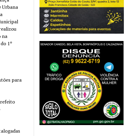
e Urbana
 a
unicipal
realizou
o na
 do 1º
stões para
refeito
o
atalogadas