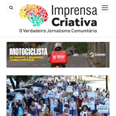
open
menu