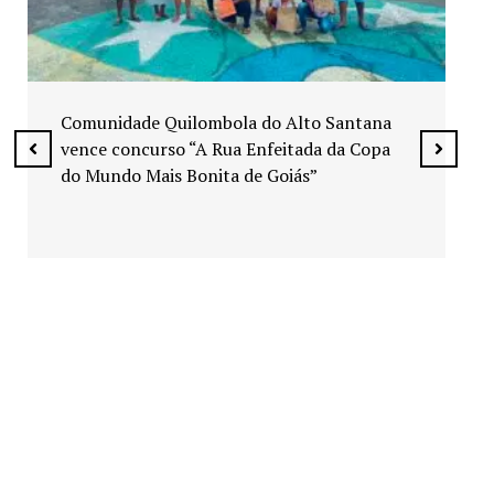
Exposição “Arte em Cores” leva pinturas a
espaços públicos de Senador Canedo